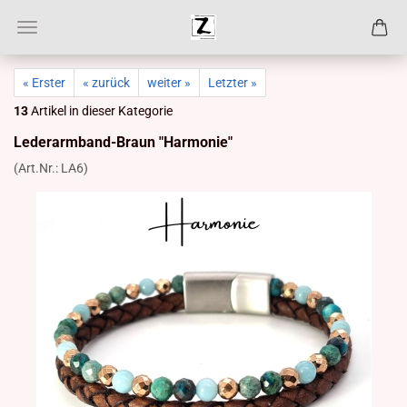
« Erster
« zurück
weiter »
Letzter »
13
Artikel in dieser Kategorie
Lederarmband-​Braun "Har­mo­nie"
(Art.Nr.:
LA6
)