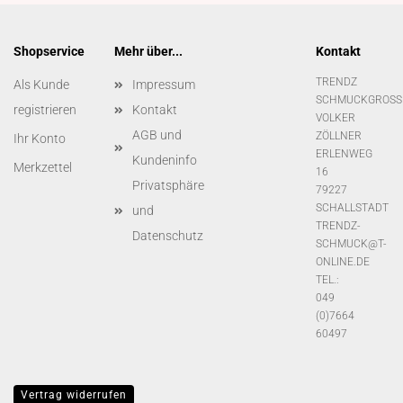
Shopservice
Mehr über...
Kontakt
TRENDZ
Als Kunde
Impressum
SCHMUCKGROSS
registrieren
Kontakt
VOLKER
AGB und
ZÖLLNER
Ihr Konto
ERLENWEG
Kundeninfo
Merkzettel
16
Privatsphäre
79227
SCHALLSTADT
und
TRENDZ-
Datenschutz
SCHMUCK@T-
ONLINE.DE
TEL.:
049
(0)7664
60497
Vertrag widerrufen