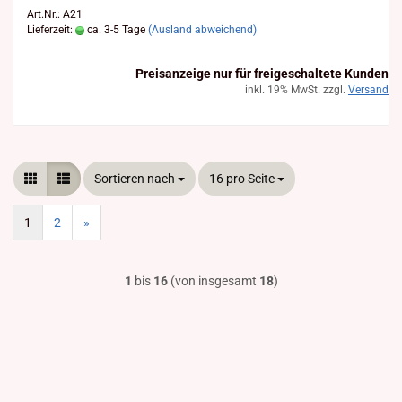
Art.Nr.: A21
Lieferzeit:
ca. 3-5 Tage
(Ausland abweichend)
Preisanzeige nur für freigeschaltete Kunden
inkl. 19% MwSt. zzgl.
Versand
Sortieren nach
Sortieren nach
16 pro Seite
pro Seite
1
2
»
1
bis
16
(von insgesamt
18
)